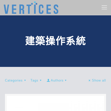
建築操作系統
Categories
Tags
Authors
Show all