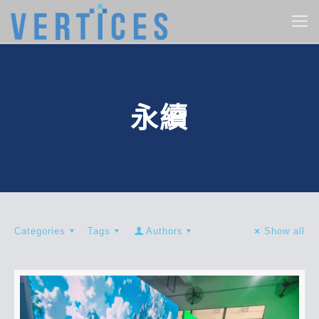
永續
Categories
Tags
Authors
Show all