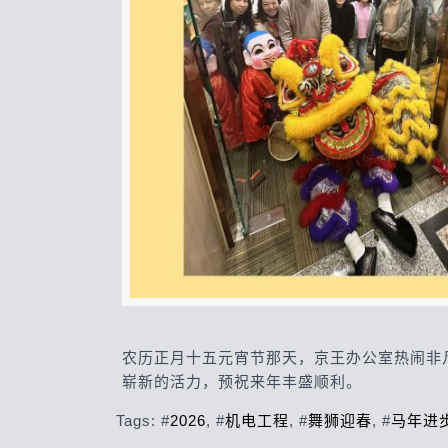
农历正月十五元宵节那天，京王办公室热闹非
崭新的活力，预祝来年丰盛顺利。
Tags: #
2026
, #
机电工程
, #
舞狮迎春
, #
马年进