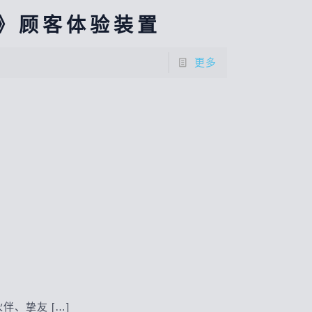
》顾客体验装置
更多
伙伴、挚友
[…]